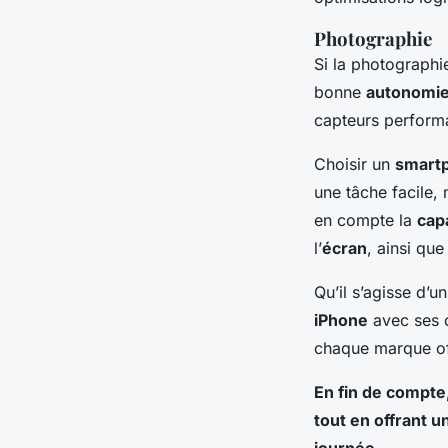
Photographie
Si la photographi
bonne
autonomi
capteurs performa
Choisir un
smart
une tâche facile, 
en compte la
capa
l’
écran
, ainsi qu
Qu’il s’agisse d’u
iPhone
avec ses 
chaque marque off
En fin de compte
tout en offrant 
journée.