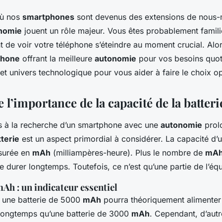
où nos
smartphones
sont devenus des extensions de nous-
nomie
jouent un rôle majeur. Vous êtes probablement famili
nt de voir votre téléphone s’éteindre au moment crucial. Al
phone
offrant la meilleure
autonomie
pour vos besoins quot
t univers technologique pour vous aider à faire le choix op
’importance de la capacité de la batteri
 à la recherche d’un
smartphone
avec une
autonomie
prol
tterie
est un aspect primordial à considérer. La capacité d’u
surée en
mAh
(milliampères-heure). Plus le nombre de
mA
e durer longtemps. Toutefois, ce n’est qu’une partie de l’équ
mAh : un indicateur essentiel
, une batterie de 5000
mAh
pourra théoriquement alimenter
longtemps qu’une batterie de 3000
mAh
. Cependant, d’autr