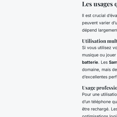
Les usages 
Il est crucial d’é
peuvent varier d’u
dépend largement 
Utilisation mul
Si vous utilisez 
musique ou jouer 
batterie
. Les
Sam
domaine, mais d
d’excellentes pe
Usage professi
Pour une utilisati
d’un téléphone qui
être rechargé. L
optimisations log