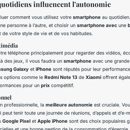
quotidiens influencent l’autonomie
valuer comment vous utilisez votre
smartphone
au quotidien
ne personne à l’autre, et choisir un
smartphone avec
une
de votre style de vie et de vos habitudes.
timédia
votre téléphone principalement pour regarder des vidéos, éco
à des jeux, il vous faudra un
smartphone
avec une grand
sung Galaxy
et
iPhone
sont réputés pour leur performanc
es options comme le
Redmi Note 13
de
Xiaomi
offrent égal
rformances pour un
prix
compétitif.
onnel
on professionnelle, la
meilleure autonomie
est cruciale. Vo
 peut tenir toute une journée de réunions, d’appels et d’e-m
es
Google Pixel
et
Apple iPhone
sont des choix populaires g
icielles et une bonne gestion de la consommation d’énergie.