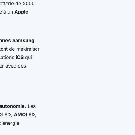
atterie de 5000
re à un
Apple
ones
Samsung
,
ttent de maximiser
sations
iOS
qui
ser avec des
autonomie
. Les
OLED
,
AMOLED
,
’énergie.