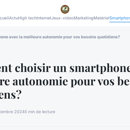
cueil
Actu
High tech
Internet
Jeux-video
Marketing
Matériel
Smartpho
one avec la meilleure autonomie pour vos besoins quotidiens?
t choisir un smartphone 
re autonomie pour vos be
ens?
tembre 2024
5 min de lecture