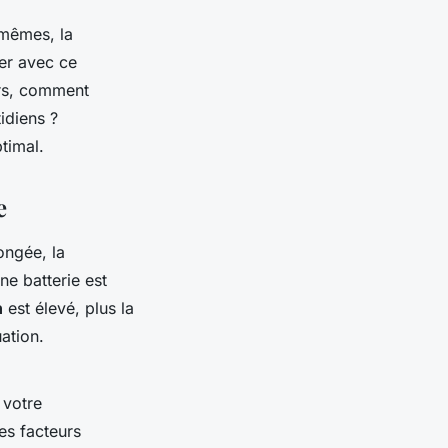
mêmes, la
er avec ce
ors, comment
idiens ?
timal.
e
ongée, la
ne batterie est
h
est élevé, plus la
ation.
 votre
es facteurs