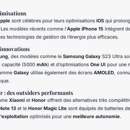
timisations
pple
sont célèbres pour leurs optimisations
iOS
qui prolong
e. Les modèles récents comme l’
Apple iPhone 15
intègrent de
es technologies de gestion de l’énergie plus efficaces.
 innovations
ung
, des modèles comme le
Samsung Galaxy
S23 Ultra so
e capacité (5000
mAh
) et d’optimisations
One UI
pour une m
 gamme
Galaxy
utilise également des écrans
AMOLED
, connu
ique.
r : des outsiders performants
omme
Xiaomi
et
Honor
offrent des alternatives très compétit
Note 13
et le
Honor Magic Lite
sont équipés de batteries d
exploitation
optimisés pour une
meilleure autonomie
.