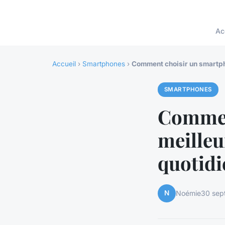
Ac
Accueil
›
Smartphones
›
Comment choisir un smartph
SMARTPHONES
Commen
meilleu
quotidi
N
Noémie
30 sep