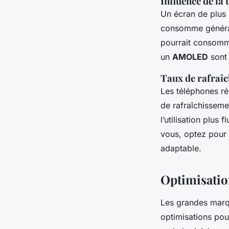
Influence de la 
Un écran de plus 
consomme général
pourrait consomm
un
AMOLED
sont 
Taux de rafraî
Les téléphones r
de rafraîchisseme
l’utilisation plus
vous, optez pour
adaptable.
Optimisation
Les grandes ma
optimisations pou