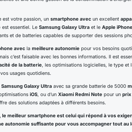
e est votre passion, un
smartphone avec
un excellent
appa
e
est essentiel. Le
Samsung Galaxy Ultra
et le
Apple iPhon
nts et de batteries capables de supporter des sessions ph
phone avec
la
meilleure autonomie
pour vos besoins quoti
mais c’est faisable avec les bonnes informations. Il est esse
cité de la batterie
, les optimisations logicielles, le type et l
e vos usages quotidiens.
n
Samsung Galaxy Ultra
avec sa grande batterie de 5000
m
optimisations
iOS
, ou d’un
Xiaomi Redmi Note
pour un
prix
re des solutions adaptées à différents besoins.
, le meilleur smartphone est celui qui répond à vos exige
une
autonomie
suffisante pour vous accompagner tout au l