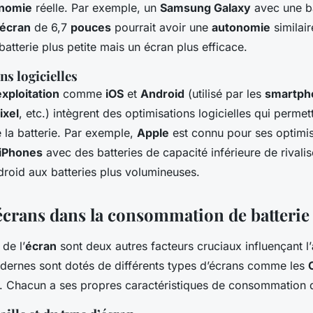
nomie
réelle. Par exemple, un
Samsung Galaxy
avec une b
écran
de 6,7
pouces
pourrait avoir une
autonomie
similai
atterie plus petite mais un écran plus efficace.
ns logicielles
xploitation
comme
iOS
et
Android
(utilisé par les
smartph
ixel
, etc.) intègrent des optimisations logicielles qui perme
e la batterie. Par exemple,
Apple
est connu pour ses optimi
iPhones
avec des batteries de capacité inférieure de rivali
roid aux batteries plus volumineuses.
 écrans dans la consommation de batterie
 de l’
écran
sont deux autres facteurs cruciaux influençant l’
ernes sont dotés de différents types d’écrans comme les
. Chacun a ses propres caractéristiques de consommation d