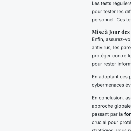
Les tests régulie
pour tester les di
personnel. Ces tes
Mise à Jour des
Enfin, assurez-vo
antivirus, les par
protéger contre l
pour rester infor
En adoptant ces p
cybermenaces évo
En conclusion, as
approche globale 
passant par la
fo
crucial pour prot
stratégies, vous 