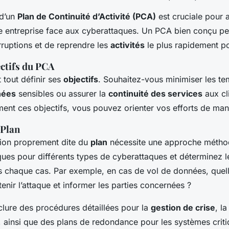
 d’un
Plan de Continuité d’Activité (PCA)
est cruciale pour a
re entreprise face aux cyberattaques. Un PCA bien conçu p
erruptions et de reprendre les
activités
le plus rapidement po
ectifs du PCA
 tout définir ses
objectifs
. Souhaitez-vous minimiser les te
nées
sensibles ou assurer la
continuité des services
aux cl
ement ces objectifs, vous pouvez orienter vos efforts de mani
 Plan
ation proprement dite du
plan
nécessite une approche métho
ques pour différents types de cyberattaques et déterminez 
s chaque cas. Par exemple, en cas de vol de données, quel
enir l’attaque et informer les parties concernées ?
clure des procédures détaillées pour la
gestion de crise
, l
e, ainsi que des plans de redondance pour les systèmes criti