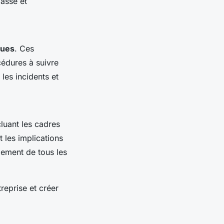
passe et
ques
. Ces
cédures à suivre
les incidents et
cluant les cadres
t les implications
gement de tous les
reprise et créer