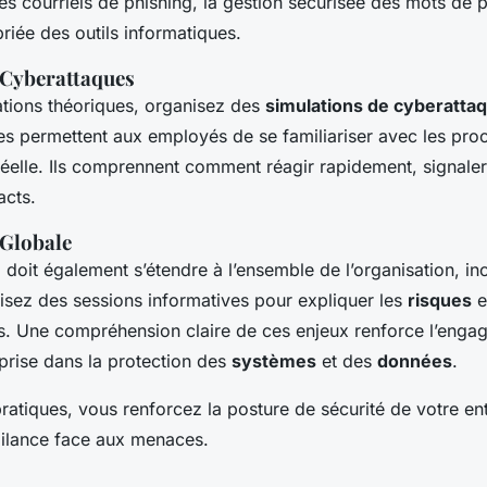
s courriels de phishing, la gestion sécurisée des mots de 
opriée des outils informatiques.
 Cyberattaques
tions théoriques, organisez des
simulations de cyberatta
es permettent aux employés de se familiariser avec les pro
réelle. Ils comprennent comment réagir rapidement, signaler 
acts.
 Globale
n
doit également s’étendre à l’ensemble de l’organisation, in
isez des sessions informatives pour expliquer les
risques
e
. Une compréhension claire de ces enjeux renforce l’enga
eprise dans la protection des
systèmes
et des
données
.
ratiques, vous renforcez la posture de sécurité de votre ent
gilance face aux menaces.