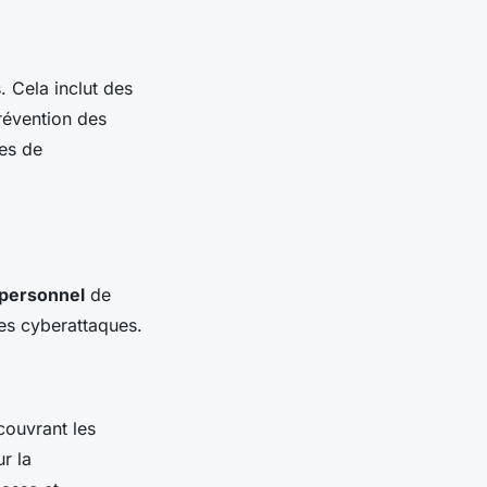
 Cela inclut des
prévention des
ues de
personnel
de
les cyberattaques.
couvrant les
ur la