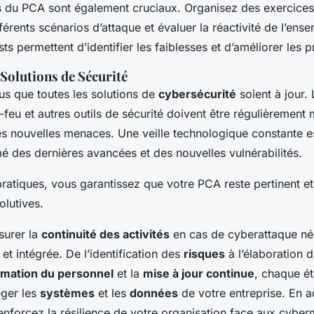
rs du PCA sont également cruciaux. Organisez des exercices
fférents scénarios d’attaque et évaluer la réactivité de l’ens
ts permettent d’identifier les faiblesses et d’améliorer les 
 Solutions de Sécurité
us que toutes les solutions de
cybersécurité
soient à jour. 
e-feu et autres outils de sécurité doivent être régulièrement 
es nouvelles menaces. Une veille technologique constante e
mé des dernières avancées et des nouvelles vulnérabilités.
ratiques, vous garantissez que votre PCA reste pertinent et
lutives.
surer la
continuité des activités
en cas de cyberattaque né
et intégrée. De l’identification des
risques
à l’élaboration 
rmation du personnel
et la
mise à jour continue
, chaque ét
éger les
systèmes
et les
données
de votre entreprise. En 
renforcez la résilience de votre organisation face aux cybe