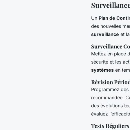
Surveillanc
Un
Plan de Contin
des nouvelles men
surveillance
et l
Surveillance C
Mettez en place
sécurité et les ac
systèmes
en temp
Révision Pério
Programmez des r
recommandée. Cep
des évolutions te
évaluez l’efficac
Tests Réguliers