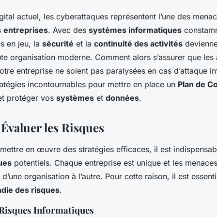
ital actuel, les cyberattaques représentent l’une des menac
s
entreprises
. Avec des
systèmes informatiques
constamm
s en jeu, la
sécurité
et la
continuité des activités
deviennen
ute organisation moderne. Comment alors s’assurer que les
tre entreprise ne soient pas paralysées en cas d’attaque i
atégies incontournables pour mettre en place un
Plan de Co
t protéger vos
systèmes
et
données
.
t Évaluer les Risques
ettre en œuvre des stratégies efficaces, il est indispensable
ues
potentiels. Chaque entreprise est unique et les menaces
’une organisation à l’autre. Pour cette raison, il est essenti
die des risques
.
 Risques Informatiques