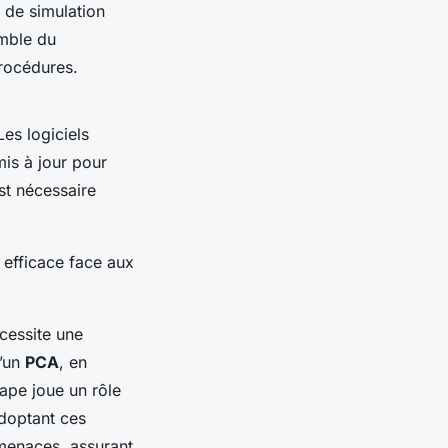
 de simulation
emble du
procédures.
Les logiciels
mis à jour pour
st nécessaire
 efficace face aux
cessite une
d’un
PCA
, en
ape joue un rôle
adoptant ces
rmenaces, assurant