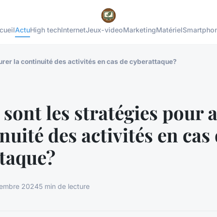
cueil
Actu
High tech
Internet
Jeux-video
Marketing
Matériel
Smartpho
urer la continuité des activités en cas de cyberattaque?
 sont les stratégies pour 
nuité des activités en cas
ttaque?
tembre 2024
5 min de lecture