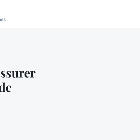
nes
assurer
 de