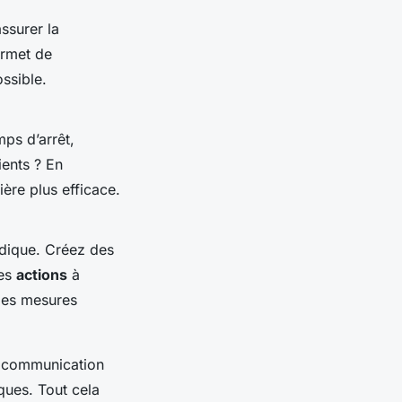
ssurer la
ermet de
ssible.
mps d’arrêt,
ients ? En
ère plus efficace.
dique. Créez des
les
actions
à
les mesures
a communication
ques. Tout cela