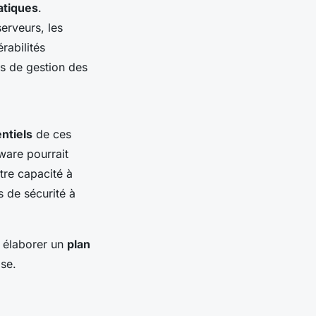
atiques
.
serveurs, les
rabilités
ues de gestion des
ntiels
de ces
ware pourrait
tre capacité à
 de sécurité à
r élaborer un
plan
se.