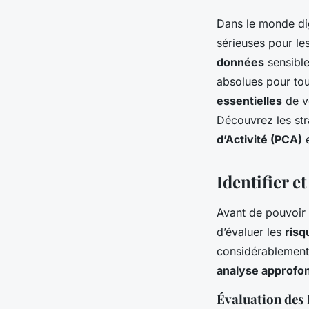
Dans le monde dig
sérieuses pour le
données
sensible
absolues pour to
essentielles
de vo
Découvrez les str
d’Activité (PCA)
e
Identifier e
Avant de pouvoir m
d’évaluer les
risq
considérablement d
analyse approfon
Évaluation des