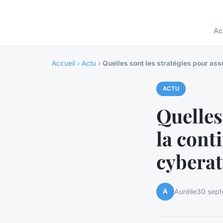
Ac
Accueil
›
Actu
›
Quelles sont les stratégies pour ass
ACTU
Quelles
la conti
cybera
A
Aurélie
30 sep