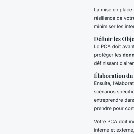
La mise en place
résilience de vot
minimiser les int
Définir les Obj
Le PCA doit avant
protéger les
don
définissant clair
Élaboration du
Ensuite, l’élabor
scénarios spécifi
entreprendre dan
prendre pour cont
Votre PCA doit in
interne et extern