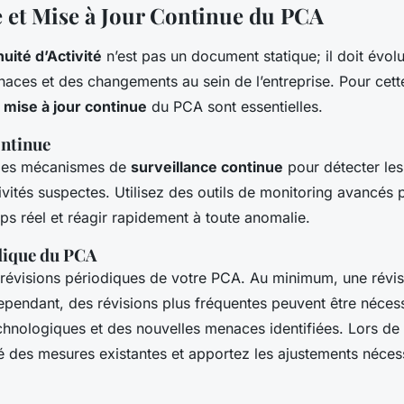
e et Mise à Jour Continue du PCA
uité d’Activité
n’est pas un document statique; il doit évol
aces et des changements au sein de l’entreprise. Pour cette
a
mise à jour continue
du PCA sont essentielles.
ontinue
 des mécanismes de
surveillance continue
pour détecter les 
tivités suspectes. Utilisez des outils de monitoring avancés p
s réel et réagir rapidement à toute anomalie.
dique du PCA
évisions périodiques de votre PCA. Au minimum, une révisi
endant, des révisions plus fréquentes peuvent être nécess
chnologiques et des nouvelles menaces identifiées. Lors de 
ité des mesures existantes et apportez les ajustements néces