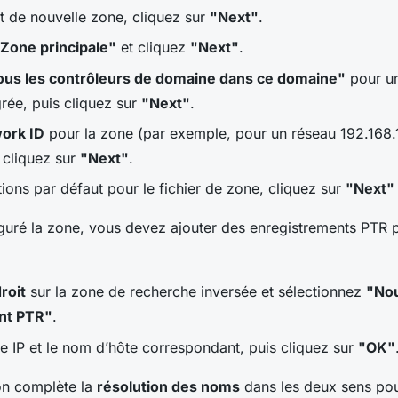
nt de nouvelle zone, cliquez sur
"Next"
.
Zone principale"
et cliquez
"Next"
.
ous les contrôleurs de domaine dans ce domaine"
pour un
grée, puis cliquez sur
"Next"
.
ork ID
pour la zone (par exemple, pour un réseau 192.168.1
t cliquez sur
"Next"
.
tions par défaut pour le fichier de zone, cliquez sur
"Next"
guré la zone, vous devez ajouter des enregistrements PTR
droit
sur la zone de recherche inversée et sélectionnez
"No
nt PTR"
.
se IP et le nom d’hôte correspondant, puis cliquez sur
"OK"
on complète la
résolution des noms
dans les deux sens po