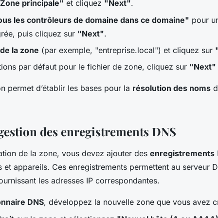
Zone principale"
et cliquez
"Next"
.
ous les contrôleurs de domaine dans ce domaine"
pour un
grée, puis cliquez sur
"Next"
.
de la zone
(par exemple, "entreprise.local") et cliquez sur
tions par défaut pour le fichier de zone, cliquez sur
"Next"
on permet d’établir les bases pour la
résolution des noms
d
 gestion des enregistrements DNS
ation de la zone, vous devez ajouter des
enregistrements
es et appareils. Ces enregistrements permettent au serveur
ournissant les adresses IP correspondantes.
onnaire DNS
, développez la nouvelle zone que vous avez c