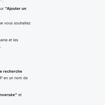
)"
.
sur
"Ajouter un
ue vous souhaitez
ine et les
.
e recherche
IP en un nom de
inversée"
et