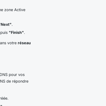
e zone Active
"Next"
.
puis
"Finish"
.
ans votre
réseau
DNS pour vos
 DNS de répondre
réée.