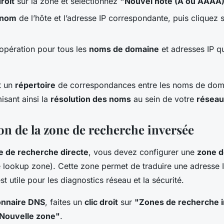
droit
sur la zone et sélectionnez
"Nouvel hôte (A ou AAAA
nom
de l’hôte et l’adresse IP correspondante, puis cliquez 
opération pour tous les
noms de domaine
et adresses IP q
t un
répertoire
de correspondances entre les noms de doma
isant ainsi la
résolution des noms
au sein de votre
réseau
on de la zone de recherche inversée
e de recherche directe
, vous devez configurer une
zone d
 lookup zone). Cette zone permet de traduire une adresse 
t utile pour les diagnostics réseau et la sécurité.
onnaire DNS
, faites un
clic droit
sur
"Zones de recherche 
Nouvelle zone"
.