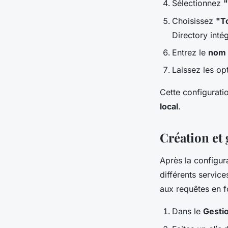
Sélectionnez
"
Choisissez
"T
Directory inté
Entrez le
nom 
Laissez les op
Cette configurati
local
.
Création et
Après la configur
différents servic
aux requêtes en f
Dans le
Gesti