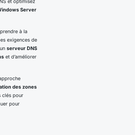
DNS et optimisez
indows Server
 prendre à la
des exigences de
 un
serveur DNS
ms
et d’améliorer
 approche
ation des zones
 clés pour
ouer pour