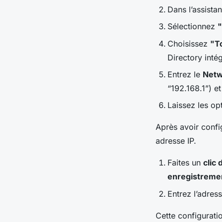
Dans l’assista
Sélectionnez
"
Choisissez
"T
Directory inté
Entrez le
Netw
“192.168.1”) e
Laissez les op
Après avoir confi
adresse IP.
Faites un
clic 
enregistreme
Entrez l’adres
Cette configurati