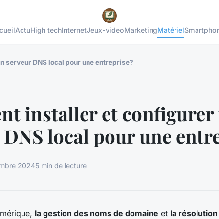
cueil
Actu
High tech
Internet
Jeux-video
Marketing
Matériel
Smartpho
un serveur DNS local pour une entreprise?
 installer et configurer
 DNS local pour une entr
embre 2024
5 min de lecture
umérique,
la gestion des noms de domaine
et
la résolutio