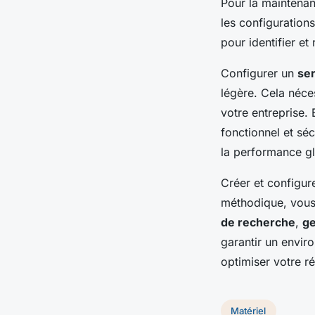
Pour la maintenan
les configurations
pour identifier e
Configurer un
ser
légère. Cela néc
votre entreprise. 
fonctionnel et sé
la performance g
Créer et configur
méthodique, vous
de recherche
,
ge
garantir un envir
optimiser votre ré
Matériel