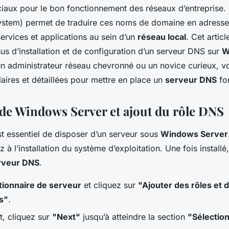
ciaux pour le bon fonctionnement des réseaux d’entreprise
tem) permet de traduire ces noms de domaine en adresses I
services et applications au sein d’un
réseau local
. Cet artic
sus d’installation et de configuration d’un serveur DNS sur
W
 administrateur réseau chevronné ou un novice curieux, vo
laires et détaillées pour mettre en place un
serveur DNS
fon
n de Windows Server et ajout du rôle DNS
est essentiel de disposer d’un serveur sous
Windows Server
z à l’installation du système d’exploitation. Une fois install
erveur DNS
.
tionnaire de serveur
et cliquez sur
"Ajouter des rôles et 
és"
.
t, cliquez sur
"Next"
jusqu’à atteindre la section
"Sélection