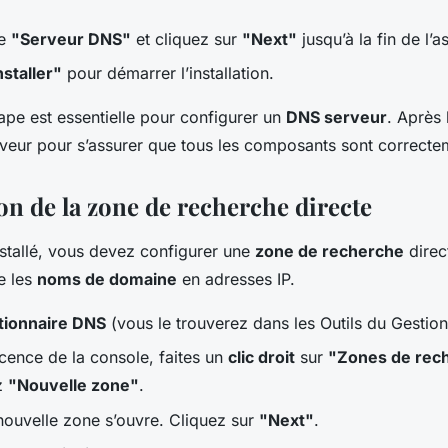
se
"Serveur DNS"
et cliquez sur
"Next"
jusqu’à la fin de l’as
nstaller"
pour démarrer l’installation.
ape est essentielle pour configurer un
DNS serveur
. Après l
veur pour s’assurer que tous les composants sont correcte
on de la zone de recherche directe
installé, vous devez configurer une
zone de recherche
direc
e les
noms de domaine
en adresses IP.
tionnaire DNS
(vous le trouverez dans les Outils du Gestion
cence de la console, faites un
clic droit
sur
"Zones de rech
ez
"Nouvelle zone"
.
 nouvelle zone s’ouvre. Cliquez sur
"Next"
.