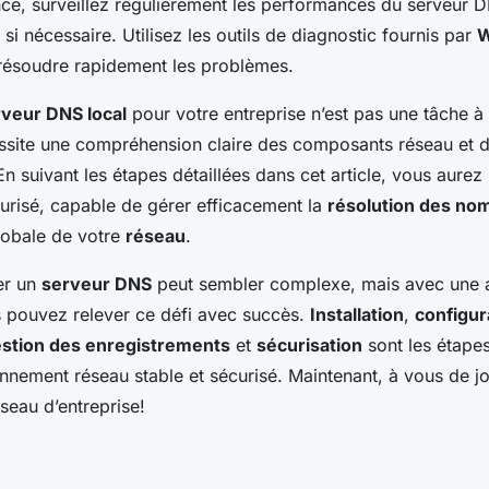
ce, surveillez régulièrement les performances du serveur 
 si nécessaire. Utilisez les outils de diagnostic fournis par
W
t résoudre rapidement les problèmes.
veur DNS local
pour votre entreprise n’est pas une tâche à
essite une compréhension claire des composants réseau et 
En suivant les étapes détaillées dans cet article, vous aurez
curisé, capable de gérer efficacement la
résolution des no
lobale de votre
réseau
.
er un
serveur DNS
peut sembler complexe, mais avec une
 pouvez relever ce défi avec succès.
Installation
,
configur
stion des enregistrements
et
sécurisation
sont les étapes
onnement réseau stable et sécurisé. Maintenant, à vous de j
seau d’entreprise!