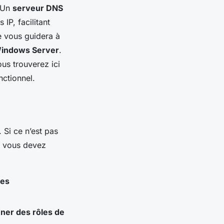
. Un
serveur DNS
P, facilitant
le vous guidera à
indows Server
.
us trouverez ici
ctionnel.
. Si ce n’est pas
é, vous devez
des
ner des rôles de