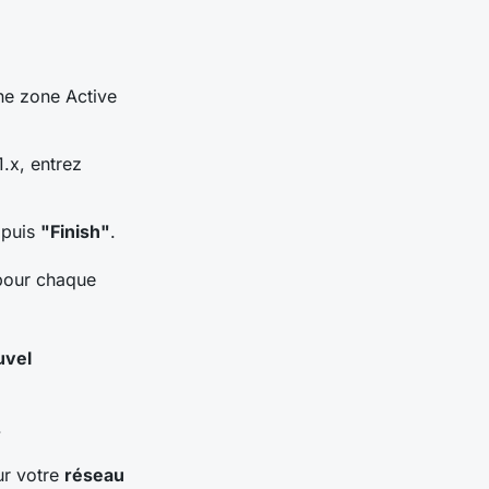
e zone Active
.x, entrez
puis
"Finish"
.
 pour chaque
uvel
.
ur votre
réseau