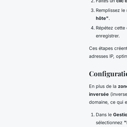
Faites un
clic 
Remplissez le
hôte"
.
Répétez cette 
enregistrer.
Ces étapes créen
adresses IP, optim
Configurati
En plus de la
zon
inversée
(inverse
domaine, ce qui es
Dans le
Gesti
sélectionnez
"