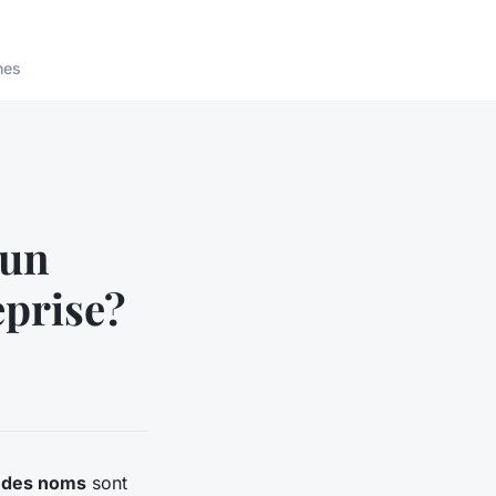
nes
 un
eprise?
n des noms
sont